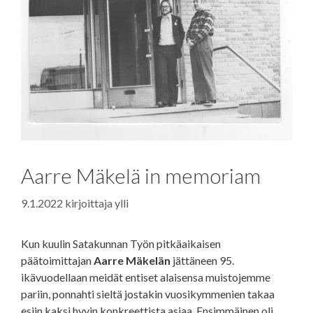
Aarre Mäkelä in memoriam
9.1.2022
kirjoittaja
ylli
Kun kuulin Satakunnan Työn pitkäaikaisen
päätoimittajan
Aarre Mäkelän
jättäneen 95.
ikävuodellaan meidät entiset alaisensa muistojemme
pariin, ponnahti sieltä jostakin vuosikymmenien takaa
esiin kaksi hyvin konkreettista asiaa. Ensimmäinen oli