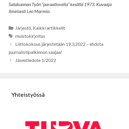
Satakunnan Työn ”paraatiovella” kesällä 1973. Kuvaaja
ilmeisesti Leo Marmio.
Kategoriat
Järjestö
,
Kaikki artikkelit
Avainsanat
muistokirjoitus
Liittokokous järjestetään 19.3.2022 – ehdota
journalistipalkinnon saajaa!
Jäsentiedote 1/2022
Yhteistyössä