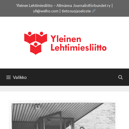
Siirry
Yleinen Lehtimiesliitto – Allmänna Journalistförbundet ry |
sisältöön
yll@welho.com |
tietosuojaseloste
Valikko