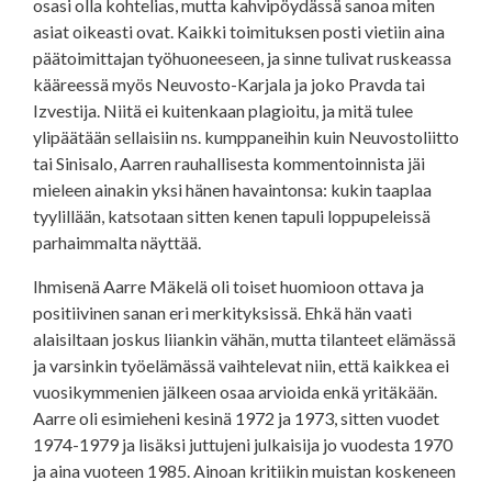
osasi olla kohtelias, mutta kahvipöydässä sanoa miten
asiat oikeasti ovat. Kaikki toimituksen posti vietiin aina
päätoimittajan työhuoneeseen, ja sinne tulivat ruskeassa
kääreessä myös Neuvosto-Karjala ja joko Pravda tai
Izvestija. Niitä ei kuitenkaan plagioitu, ja mitä tulee
ylipäätään sellaisiin ns. kumppaneihin kuin Neuvostoliitto
tai Sinisalo, Aarren rauhallisesta kommentoinnista jäi
mieleen ainakin yksi hänen havaintonsa: kukin taaplaa
tyylillään, katsotaan sitten kenen tapuli loppupeleissä
parhaimmalta näyttää.
Ihmisenä Aarre Mäkelä oli toiset huomioon ottava ja
positiivinen sanan eri merkityksissä. Ehkä hän vaati
alaisiltaan joskus liiankin vähän, mutta tilanteet elämässä
ja varsinkin työelämässä vaihtelevat niin, että kaikkea ei
vuosikymmenien jälkeen osaa arvioida enkä yritäkään.
Aarre oli esimieheni kesinä 1972 ja 1973, sitten vuodet
1974-1979 ja lisäksi juttujeni julkaisija jo vuodesta 1970
ja aina vuoteen 1985. Ainoan kritiikin muistan koskeneen