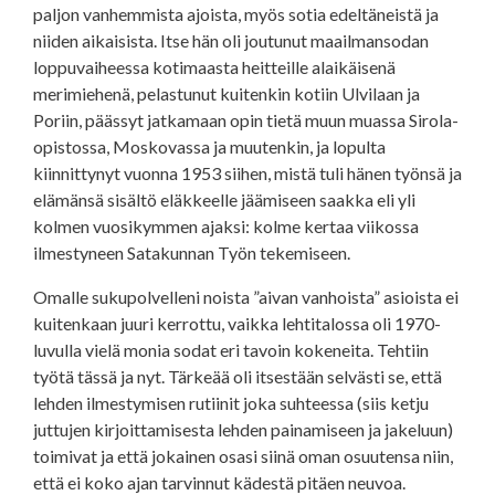
paljon vanhemmista ajoista, myös sotia edeltäneistä ja
niiden aikaisista. Itse hän oli joutunut maailmansodan
loppuvaiheessa kotimaasta heitteille alaikäisenä
merimiehenä, pelastunut kuitenkin kotiin Ulvilaan ja
Poriin, päässyt jatkamaan opin tietä muun muassa Sirola-
opistossa, Moskovassa ja muutenkin, ja lopulta
kiinnittynyt vuonna 1953 siihen, mistä tuli hänen työnsä ja
elämänsä sisältö eläkkeelle jäämiseen saakka eli yli
kolmen vuosikymmen ajaksi: kolme kertaa viikossa
ilmestyneen Satakunnan Työn tekemiseen.
Omalle sukupolvelleni noista ”aivan vanhoista” asioista ei
kuitenkaan juuri kerrottu, vaikka lehtitalossa oli 1970-
luvulla vielä monia sodat eri tavoin kokeneita. Tehtiin
työtä tässä ja nyt. Tärkeää oli itsestään selvästi se, että
lehden ilmestymisen rutiinit joka suhteessa (siis ketju
juttujen kirjoittamisesta lehden painamiseen ja jakeluun)
toimivat ja että jokainen osasi siinä oman osuutensa niin,
että ei koko ajan tarvinnut kädestä pitäen neuvoa.