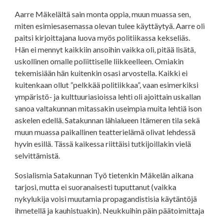
Aarre Mäkelältä sain monta oppia, muun muassa sen,
miten esimiesasemassa olevan tulee käyttäytyä. Aarre oli
paitsi kirjoittajana luova myös politiikassa kekseliäs.
Hän ei mennyt kaikkiin ansoihin vaikka oli, pitää lisätä,
uskollinen omalle poliittiselle liikkeelleen. Omiakin
tekemisiään hän kuitenkin osasi arvostella. Kaikki ei
kuitenkaan ollut ”pelkkää politiikkaa”, vaan esimerkiksi
ympäristö- ja kulttuuriasioissa lehti oli ajoittain uskallan
sanoa valtakunnan mitassakin useimpia muita lehtiä ison
askelen edellä. Satakunnan lähialueen Itämeren tila sekä
muun muassa paikallinen teatterielämä olivat lehdessä
hyvin esillä. Tässä kaikessa riittäisi tutkijoillakin vielä
selvittämistä.
Sosialismia Satakunnan Työ tietenkin Mäkelän aikana
tarjosi, mutta ei suoranaisesti tuputtanut (vaikka
nykylukija voisi muutamia propagandistisia käytäntöjä
ihmetellä ja kauhistuakin). Neukkuihin päin päätoimittaja