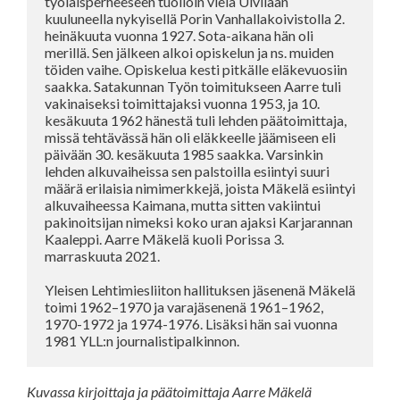
työläisperheeseen tuolloin vielä Ulvilaan 
kuuluneella nykyisellä Porin Vanhallakoivistolla 2. 
heinäkuuta vuonna 1927. Sota-aikana hän oli 
merillä. Sen jälkeen alkoi opiskelun ja ns. muiden 
töiden vaihe. Opiskelua kesti pitkälle eläkevuosiin 
saakka. Satakunnan Työn toimitukseen Aarre tuli 
vakinaiseksi toimittajaksi vuonna 1953, ja 10. 
kesäkuuta 1962 hänestä tuli lehden päätoimittaja, 
missä tehtävässä hän oli eläkkeelle jäämiseen eli 
päivään 30. kesäkuuta 1985 saakka. Varsinkin 
lehden alkuvaiheissa sen palstoilla esiintyi suuri 
määrä erilaisia nimimerkkejä, joista Mäkelä esiintyi 
alkuvaiheessa Kaimana, mutta sitten vakiintui 
pakinoitsijan nimeksi koko uran ajaksi Karjarannan 
Kaaleppi. Aarre Mäkelä kuoli Porissa 3. 
marraskuuta 2021.

Yleisen Lehtimiesliiton hallituksen jäsenenä Mäkelä 
toimi 1962–1970 ja varajäsenenä 1961–1962, 
1970-1972 ja 1974-1976. Lisäksi hän sai vuonna 
1981 YLL:n journalistipalkinnon.
Kuvassa kirjoittaja ja päätoimittaja Aarre Mäkelä