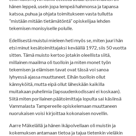
hänen leppeä, usein jopa lempeä hahmonsa ja tapansa
katsoa, puhua ja ohjata toimitukseen vasta tullutta
”mistään mitään tietämätöntä” opiskelijaa lehden
tekemisen monisyiselle polulle.
Edellisestä muistui mieleen heti myös se, miten juuri hän
etsi minut kesätoimittajaksi keväällä 1972, siis 50 vuotta
sitten. Tämä muisto kertoo jotakin oleellista siitä,
millainen maailma oli tuolloin ja miten monet työn
tekemisen ja elämisen tavat ovat tässä voi sanoa
lyhyessä ajassa muuttuneet. Eihän tuolloin ollut
kännyköitä, mutta eipä ollut läheskään kaikilla
muitakaan puhelimia (lapsuudenkodissani ei koskaan).
Siitä miten porilainen päätoimittaja lopulta sai käsiinsä
Vammalasta Tampereelle opiskelemaan muuttaneen
nuorukaisen voisi kirjoittaa kokonaisen novellin.
Aarre Mäkelällä ja hänen ikäpolvellaan oli muistin ja
kokemuksen antamaan tietoa ja tajua tietenkin vieläkin