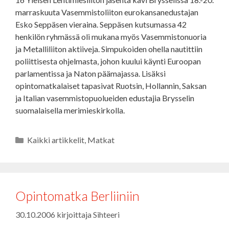
marraskuuta Vasemmistoliiton eurokansanedustajan
Esko Seppäsen vieraina. Seppäsen kutsumassa 42
henkilön ryhmässä oli mukana myös Vasemmistonuoria
ja Metalliliiton aktiiveja. Simpukoiden ohella nautittiin
poliittisesta ohjelmasta, johon kuului käynti Euroopan
parlamentissa ja Naton päämajassa. Lisäksi
opintomatkalaiset tapasivat Ruotsin, Hollannin, Saksan
ja Italian vasemmistopuolueiden edustajia Brysselin
suomalaisella merimieskirkolla.
Kategoriat
Kaikki artikkelit
,
Matkat
Opintomatka Berliiniin
30.10.2006
kirjoittaja
Sihteeri