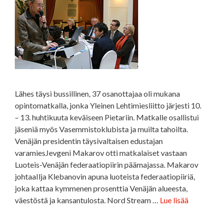
Lähes täysi bussillinen, 37 osanottajaa oli mukana
opintomatkalla, jonka Yleinen Lehtimiesliitto järjesti 10.
– 13. huhtikuuta keväiseen Pietariin. Matkalle osallistui
jäseniä myös Vasemmistoklubista ja muilta tahoilta.
Venäjän presidentin täysivaltaisen edustajan
varamiesJevgeni Makarov otti matkalaiset vastaan
Luoteis-Venäjän federaatiopiirin päämajassa. Makarov
johtaaIlja Klebanovin apuna luoteista federaatiopiiriä,
joka kattaa kymmenen prosenttia Venäjän alueesta,
väestöstä ja kansantulosta. Nord Stream …
Lue lisää