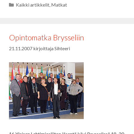
Kategoriat
Kaikki artikkelit
,
Matkat
Opintomatka Brysseliin
21.11.2007
kirjoittaja
Sihteeri
16 Yleisen Lehtimiesliiton jäsentä kävi Brysselissä 18.-20.