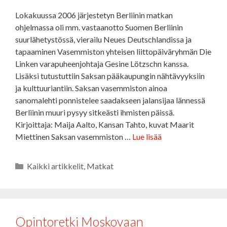
Lokakuussa 2006 järjestetyn Berliinin matkan
ohjelmassa oli mm. vastaanotto Suomen Berliinin
suurlähetystössä, vierailu Neues Deutschlandissa ja
tapaaminen Vasemmiston yhteisen liittopäiväryhmän Die
Linken varapuheenjohtaja Gesine Lötzschn kanssa.
Lisäksi tutustuttiin Saksan pääkaupungin nähtävyyksiin
ja kulttuuriantiin. Saksan vasemmiston ainoa
sanomalehti ponnistelee saadakseen jalansijaa lännessä
Berliinin muuri pysyy sitkeästi ihmisten päissä.
Kirjoittaja: Maija Aalto, Kansan Tahto, kuvat Maarit
Miettinen Saksan vasemmiston …
Lue lisää
Kategoriat
Kaikki artikkelit
,
Matkat
Opintoretki Moskovaan