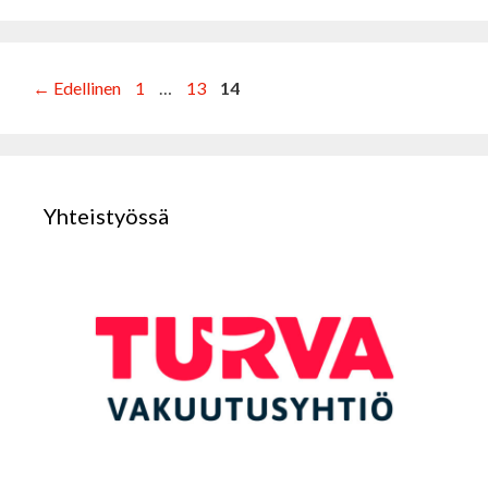
Sivu
Sivu
Sivu
←
Edellinen
1
…
13
14
Yhteistyössä