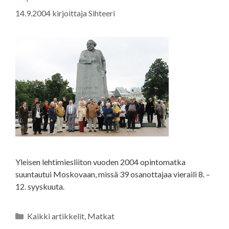
14.9.2004
kirjoittaja
Sihteeri
Yleisen lehtimiesliiton vuoden 2004 opintomatka
suuntautui Moskovaan, missä 39 osanottajaa vieraili 8. –
12. syyskuuta.
Kategoriat
Kaikki artikkelit
,
Matkat