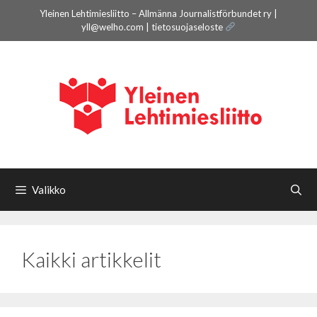
Siirry
Yleinen Lehtimiesliitto – Allmänna Journalistförbundet ry |
sisältöön
yll@welho.com |
tietosuojaseloste
Valikko
Kaikki artikkelit