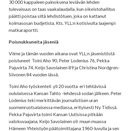
30 000 kappaleen painoksena leviävän lehden
tulevaisuus on taas vaakalaudalla, kun oikeistohallitus
päätti poistaa siltä lehdistötuen, joka on kattanut
kolmasosan budjetista. Kts. YLL:n kotisivulta laajempi
matkaraportti.
Poisnukkuneita jäseniä
Viime ja tämän vuoden aikana ovat YLL:n jäsenistöstä
poistuneet Toini Aho 90, Peter Lodenius 76, Pekka
Pajuvirta 74, Keijo Savolainen 89 ja Christina Nordgren-
Siivonen 84 vuoden iässä.
Toini Aho työskenteli yli 20 vuotta eri tehtävissä
oululaisessa Kansan Tahto -lehdessä sodan jälkeen. Peter
Lodenius teki merkittävän journalistisen uran
suomenruotsalaisessa mediassa, erityisesti Ny Tidissä.
Pekka Pajuvirta toimi Kansan Uutisissa pitkään
valokuvaajana. Keijo Savolainen oli muun muassa
Hämeen Yhteistyön päätoimittajana 1960-luvulla ja sen