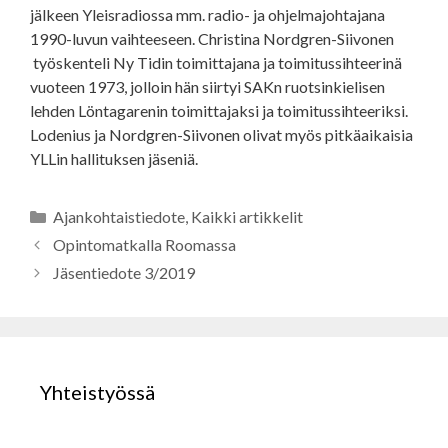
jälkeen Yleisradiossa mm. radio- ja ohjelmajohtajana
1990-luvun vaihteeseen. Christina Nordgren-Siivonen
työskenteli Ny Tidin toimittajana ja toimitussihteerinä
vuoteen 1973, jolloin hän siirtyi SAKn ruotsinkielisen
lehden Löntagarenin toimittajaksi ja toimitussihteeriksi.
Lodenius ja Nordgren-Siivonen olivat myös pitkäaikaisia
YLLin hallituksen jäseniä.
Kategoriat
Ajankohtaistiedote
,
Kaikki artikkelit
Opintomatkalla Roomassa
Jäsentiedote 3/2019
Yhteistyössä