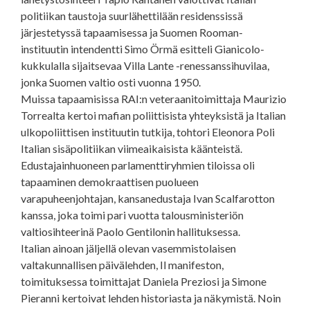
politiikan taustoja suurlähettilään residenssissä
järjestetyssä tapaamisessa ja Suomen Rooman-
instituutin intendentti Simo Örmä esitteli Gianicolo-
kukkulalla sijaitsevaa Villa Lante -renessanssihuvilaa,
jonka Suomen valtio osti vuonna 1950.
Muissa tapaamisissa RAI:n veteraanitoimittaja Maurizio
Torrealta kertoi mafian poliittisista yhteyksistä ja Italian
ulkopoliittisen instituutin tutkija, tohtori Eleonora Poli
Italian sisäpolitiikan viimeaikaisista käänteistä.
Edustajainhuoneen parlamenttiryhmien tiloissa oli
tapaaminen demokraattisen puolueen
varapuheenjohtajan, kansanedustaja Ivan Scalfarotton
kanssa, joka toimi pari vuotta talousministeriön
valtiosihteerinä Paolo Gentilonin hallituksessa.
Italian ainoan jäljellä olevan vasemmistolaisen
valtakunnallisen päivälehden, Il manifeston,
toimituksessa toimittajat Daniela Preziosi ja Simone
Pieranni kertoivat lehden historiasta ja näkymistä. Noin