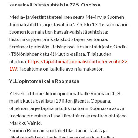
kansainvälisistä suhteista 27.5. Oodissa
Media- ja viestintätieteellinen seura Mevi ry ja Suomen
Journalistiliitto järjestävät ma 27.5. klo 13-16 seminaarin
Suomen journalistien kansainvälisistä suhteista:
historiakirjojen ja aikalaistodistajien kertomaa.
Seminaari pidetään Helsingissä, Keskustakirjasto Oodin
(Töölönlahdenkatu 4) Kuutio-salissa. Tilaisuuden
ohjelma:
https://tapahtumat.journalistiliitto.fi/event/nXz
1W
. Tapahtuma on kaikille avoin ja maksuton.
YLL opintomatkalla Roomassa
Yleisen Lehtimiesliiton opintomatkalle Roomaan 4.–8.
maaliskuuta osallistui 19 liiton jäsentä. Oppaana,
ohjelman järjestäjänä ja tulkkina toimi Roomassa asuva
freelancetoimittaja Liisa Liimatainen ja matkanjohtajana
Markku Vainio.
Suomen Rooman-suurlähettiläs Janne Taalas ja
lähetystösihteeri Tapio Rantanen valottivat Italian