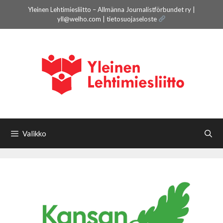
Siirry
Yleinen Lehtimiesliitto – Allmänna Journalistförbundet ry |
sisältöön
yll@welho.com |
tietosuojaseloste
Valikko