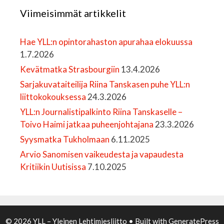
Viimeisimmät artikkelit
Hae YLL:n opintorahaston apurahaa elokuussa
1.7.2026
Kevätmatka Strasbourgiin
13.4.2026
Sarjakuvataiteilija Riina Tanskasen puhe YLL:n
liittokokouksessa
24.3.2026
YLL:n Journalistipalkinto Riina Tanskaselle –
Toivo Haimi jatkaa puheenjohtajana
23.3.2026
Syysmatka Tukholmaan
6.11.2025
Arvio Sanomisen vaikeudesta ja vapaudesta
Kritiikin Uutisissa
7.10.2025
© 2026 YLL – Yleinen Lehtimiesliitto
• Built with
GeneratePress