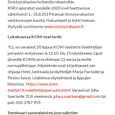
Sivistysrahaston hoitamiin rahastoihin.
KSR:n apurahat vuodelle 2020 ovat haettavissa
sähköisesti 1.–31.8.2019 Kansan Sivistysrahaston
verkkosivujen kautta. Hakuohjeet ja linkki hakuun
löytyvät osoitteesta
www.sivistysrahasto.fi
Lokakuussa KOM-teatteriin
YLL on varannut 20 lippua KOM-teatterin Valehtelijan
peruukki-esitykseen la 12.10. klo 15 näytökseen. Liput
jäsenille KOMin pressihintaan 22 euroa ja muille
normaalihintaan. Näytelmän ovat kirjoittaneet sen
ohjaaja Heini Junkkaala ja näyttelijät Marja Packalen ja
Pirkko Saisio. Lisätietoa näytelmästä ja lippujen
hinnoista:
https://www.kom-
teatteri.fi/valehtelijanperuukki.html
. Varaukset Juha
Saariselle 31.8. mennessä,
juha.u.saarinen@gmail.com
tai
puh. 050 3787 959.
Seminaari suomalaisten journalistien