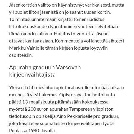
Jäsenkorttien vaihto on käynnistynyt verkkaisesti, mutta
yli puolet liiton jäsenistä on jo saanut uuden kortin.
Toimintasuunnitelmaan kirjattu toinen uudistus,
liittokokouskauden lyhentäminen vuoteen selvitetään
tämän vuoden aikana. Hallitus toivoo, että jäsenet
ottavat kantaa asiaan. Kommentteja voi lähettää sihteeri
Markku Vainiolle tämän kirjeen lopusta löytyviin
osoitteisiin.
Apuraha graduun Varsovan
kirjeenvaihtajista
Yleisen Lehtimiesliiton opintorahastolle tuli määräaikaan
mennessä yksi hakemus. Opistorahaston hoitokunta
päätti 13. maaliskuuta pitämässään kokouksessa
myöntää 200 euron apurahan Tampereen yliopiston
tiedotusopin opiskelija Aino Pekkariselle pro graduun,
joka käsittelee suomalaisten kirjeenvaihtajien työtä
Puolassa 1980 -luvulla.