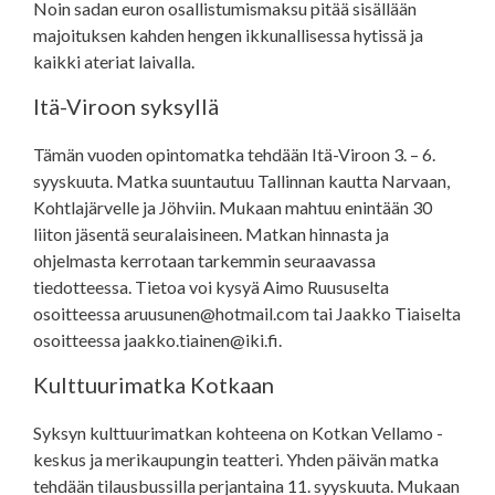
Noin sadan euron osallistumismaksu pitää sisällään
majoituksen kahden hengen ikkunallisessa hytissä ja
kaikki ateriat laivalla.
Itä-Viroon syksyllä
Tämän vuoden opintomatka tehdään Itä-Viroon 3. – 6.
syyskuuta. Matka suuntautuu Tallinnan kautta Narvaan,
Kohtlajärvelle ja Jöhviin. Mukaan mahtuu enintään 30
liiton jäsentä seuralaisineen. Matkan hinnasta ja
ohjelmasta kerrotaan tarkemmin seuraavassa
tiedotteessa. Tietoa voi kysyä Aimo Ruususelta
osoitteessa aruusunen@hotmail.com tai Jaakko Tiaiselta
osoitteessa jaakko.tiainen@iki.fi.
Kulttuurimatka Kotkaan
Syksyn kulttuurimatkan kohteena on Kotkan Vellamo -
keskus ja merikaupungin teatteri. Yhden päivän matka
tehdään tilausbussilla perjantaina 11. syyskuuta. Mukaan