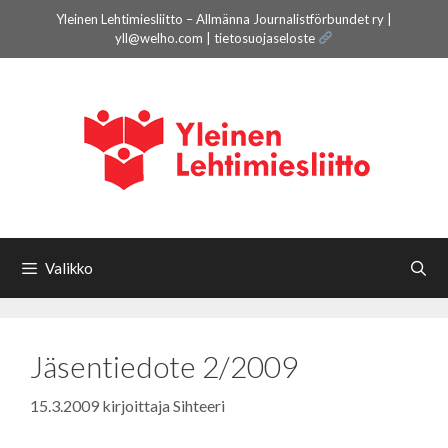
Siirry
Yleinen Lehtimiesliitto – Allmänna Journalistförbundet ry |
sisältöön
yll@welho.com |
tietosuojaseloste
Valikko
Jäsentiedote 2/2009
15.3.2009
kirjoittaja
Sihteeri