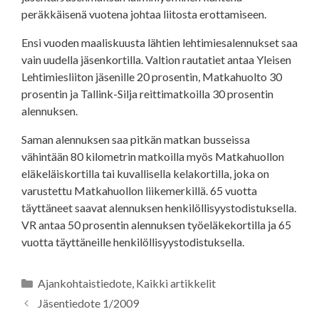
peräkkäisenä vuotena johtaa liitosta erottamiseen.
Ensi vuoden maaliskuusta lähtien lehtimiesalennukset saa
vain uudella jäsenkortilla. Valtion rautatiet antaa Yleisen
Lehtimiesliiton jäsenille 20 prosentin, Matkahuolto 30
prosentin ja Tallink-Silja reittimatkoilla 30 prosentin
alennuksen.
Saman alennuksen saa pitkän matkan busseissa
vähintään 80 kilometrin matkoilla myös Matkahuollon
eläkeläiskortilla tai kuvallisella kelakortilla, joka on
varustettu Matkahuollon liikemerkillä. 65 vuotta
täyttäneet saavat alennuksen henkilöllisyystodistuksella.
VR antaa 50 prosentin alennuksen työeläkekortilla ja 65
vuotta täyttäneille henkilöllisyystodistuksella.
Kategoriat
Ajankohtaistiedote
,
Kaikki artikkelit
Jäsentiedote 1/2009