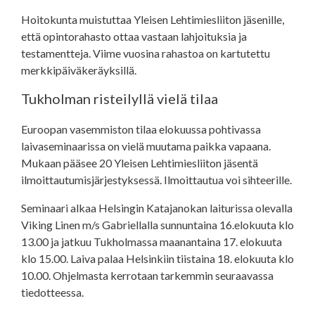
Hoitokunta muistuttaa Yleisen Lehtimiesliiton jäsenille,
että opintorahasto ottaa vastaan lahjoituksia ja
testamentteja. Viime vuosina rahastoa on kartutettu
merkkipäiväkeräyksillä.
Tukholman risteilyllä vielä tilaa
Euroopan vasemmiston tilaa elokuussa pohtivassa
laivaseminaarissa on vielä muutama paikka vapaana.
Mukaan pääsee 20 Yleisen Lehtimiesliiton jäsentä
ilmoittautumisjärjestyksessä. Ilmoittautua voi sihteerille.
Seminaari alkaa Helsingin Katajanokan laiturissa olevalla
Viking Linen m/s Gabriellalla sunnuntaina 16.elokuuta klo
13.00 ja jatkuu Tukholmassa maanantaina 17. elokuuta
klo 15.00. Laiva palaa Helsinkiin tiistaina 18. elokuuta klo
10.00. Ohjelmasta kerrotaan tarkemmin seuraavassa
tiedotteessa.