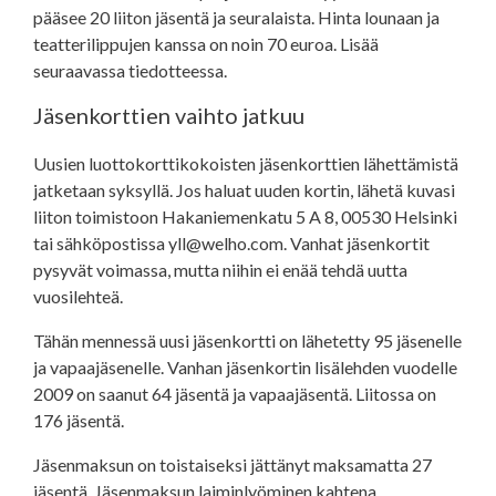
pääsee 20 liiton jäsentä ja seuralaista. Hinta lounaan ja
teatterilippujen kanssa on noin 70 euroa. Lisää
seuraavassa tiedotteessa.
Jäsenkorttien vaihto jatkuu
Uusien luottokorttikokoisten jäsenkorttien lähettämistä
jatketaan syksyllä. Jos haluat uuden kortin, lähetä kuvasi
liiton toimistoon Hakaniemenkatu 5 A 8, 00530 Helsinki
tai sähköpostissa yll@welho.com. Vanhat jäsenkortit
pysyvät voimassa, mutta niihin ei enää tehdä uutta
vuosilehteä.
Tähän mennessä uusi jäsenkortti on lähetetty 95 jäsenelle
ja vapaajäsenelle. Vanhan jäsenkortin lisälehden vuodelle
2009 on saanut 64 jäsentä ja vapaajäsentä. Liitossa on
176 jäsentä.
Jäsenmaksun on toistaiseksi jättänyt maksamatta 27
jäsentä. Jäsenmaksun laiminlyöminen kahtena