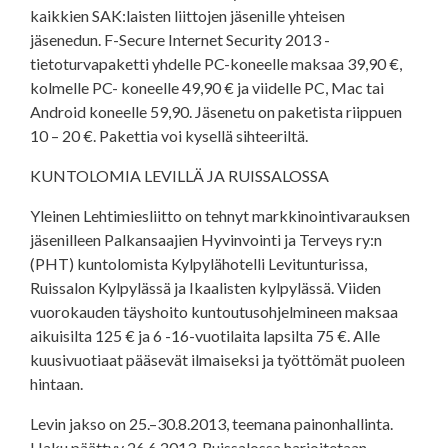
kaikkien SAK:laisten liittojen jäsenille yhteisen
jäsenedun. F-Secure Internet Security 2013 -
tietoturvapaketti yhdelle PC-koneelle maksaa 39,90 €,
kolmelle PC- koneelle 49,90 € ja viidelle PC, Mac tai
Android koneelle 59,90. Jäsenetu on paketista riippuen
10 – 20 €. Pakettia voi kysellä sihteeriltä.
KUNTOLOMIA LEVILLÄ JA RUISSALOSSA
Yleinen Lehtimiesliitto on tehnyt markkinointivarauksen
jäsenilleen Palkansaajien Hyvinvointi ja Terveys ry:n
(PHT) kuntolomista Kylpylähotelli Levitunturissa,
Ruissalon Kylpylässä ja Ikaalisten kylpylässä. Viiden
vuorokauden täyshoito kuntoutusohjelmineen maksaa
aikuisilta 125 € ja 6 -16-vuotilaita lapsilta 75 €. Alle
kuusivuotiaat pääsevät ilmaiseksi ja työttömät puoleen
hintaan.
Levin jakso on 25.–30.8.2013, teemana painonhallinta.
Haku päättyy 26.6.2013. Ruissalossa harjoitetaan