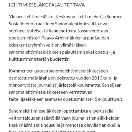
LEHTIMIESELÄKE PALAUTETTAVA
Yleinen Lehtimiesliitto, Keskustan Lehtimiehet ja Suomen
Sosialidemokraattinen Sanomalehtimiesliitto ovat
sopineet yhteisestä kannanotosta, jossa vedotaan
opetusministeri Paavo Arhinmäkeen ja puolueiden
eduskuntaryhmiin valtion ylimääräisen
sanomalehtimieseläkkeen palauttamiseksi opetus- ja
kulttuuriministeriön budjettiin.
Kymmeneen uuteen sanomalehtimieseläkkeeseen
osoitettu määräraha on poistettu vuoden 2013 tulo- ja
menoarviosta journalistijärjestöjä kuulematta. Sen sijaan
sanomalehtimieseläkkeeseen verrattavan
taiteilijaeläkkeen asemaan opetusministeriö ei puuttunut.
Sanomalehtimieseläkkeen lopettamista ei perustella
valtiontalouden säästöillä vaan journalistien eläkkeiden
keskimääräisellä nousulla ja menossa olevilla hankkeilla
luovien alojen työntekijöiden sosiaaliturvan