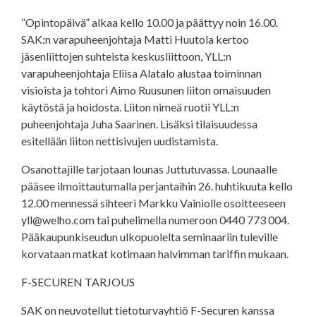
”Opintopäivä” alkaa kello 10.00 ja päättyy noin 16.00.
SAK:n varapuheenjohtaja Matti Huutola kertoo
jäsenliittojen suhteista keskusliittoon, YLL:n
varapuheenjohtaja Eliisa Alatalo alustaa toiminnan
visioista ja tohtori Aimo Ruusunen liiton omaisuuden
käytöstä ja hoidosta. Liiton nimeä ruotii YLL:n
puheenjohtaja Juha Saarinen. Lisäksi tilaisuudessa
esitellään liiton nettisivujen uudistamista.
Osanottajille tarjotaan lounas Juttutuvassa. Lounaalle
pääsee ilmoittautumalla perjantaihin 26. huhtikuuta kello
12.00 mennessä sihteeri Markku Vainiolle osoitteeseen
yll@welho.com tai puhelimella numeroon 0440 773 004.
Pääkaupunkiseudun ulkopuolelta seminaariin tuleville
korvataan matkat kotimaan halvimman tariffin mukaan.
F-SECUREN TARJOUS
SAK on neuvotellut tietoturvayhtiö F-Securen kanssa