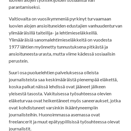
parantamiseksi.
Valtiovalta on vuosikymmeniä pyrkinyt turvaamaan
luovien alojen ansioituneiden edustajien vanhuudenturvan
ylimääräisillä taiteilija- ja lehtimieseläkkeillä.
Ylimääräisiä sanomalehtimieseläkkeitä on vuodesta
1977 lähtien myönnetty tunnustuksena pitkästä ja
ansioituneesta urasta, mutta viime kädessä sosiaalisin
perustein.
Suuri osa puoluelehtien palveluksessa olleista
journalisteista saa keskimääräistä pienempää eläkettä,
koska palkat näissä lehdissä ovat jääneet jälkeen
yleisestä tasosta. Vakituisessa työsuhteessa olevien
eläketurvaa ovat heikentäneet myös saneeraukset, jotka
ovat kohdistuneet varsinkin ikääntyneempiin
journalisteihin. Huonoimmassa asemassa ovat
freelancerit ja muut epätyypillisissä työsuhteessa olevat
journalistit.