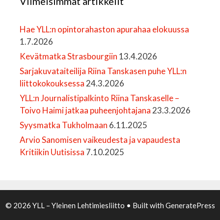
Viimeisimmät artikkelit
Hae YLL:n opintorahaston apurahaa elokuussa
1.7.2026
Kevätmatka Strasbourgiin
13.4.2026
Sarjakuvataiteilija Riina Tanskasen puhe YLL:n
liittokokouksessa
24.3.2026
YLL:n Journalistipalkinto Riina Tanskaselle –
Toivo Haimi jatkaa puheenjohtajana
23.3.2026
Syysmatka Tukholmaan
6.11.2025
Arvio Sanomisen vaikeudesta ja vapaudesta
Kritiikin Uutisissa
7.10.2025
© 2026 YLL – Yleinen Lehtimiesliitto
• Built with
GeneratePress