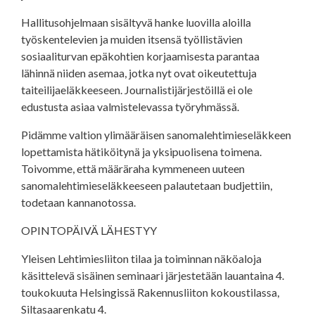
Hallitusohjelmaan sisältyvä hanke luovilla aloilla
työskentelevien ja muiden itsensä työllistävien
sosiaaliturvan epäkohtien korjaamisesta parantaa
lähinnä niiden asemaa, jotka nyt ovat oikeutettuja
taiteilijaeläkkeeseen. Journalistijärjestöillä ei ole
edustusta asiaa valmistelevassa työryhmässä.
Pidämme valtion ylimääräisen sanomalehtimieseläkkeen
lopettamista hätiköitynä ja yksipuolisena toimena.
Toivomme, että määräraha kymmeneen uuteen
sanomalehtimieseläkkeeseen palautetaan budjettiin,
todetaan kannanotossa.
OPINTOPÄIVÄ LÄHESTYY
Yleisen Lehtimiesliiton tilaa ja toiminnan näköaloja
käsittelevä sisäinen seminaari järjestetään lauantaina 4.
toukokuuta Helsingissä Rakennusliiton kokoustilassa,
Siltasaarenkatu 4.