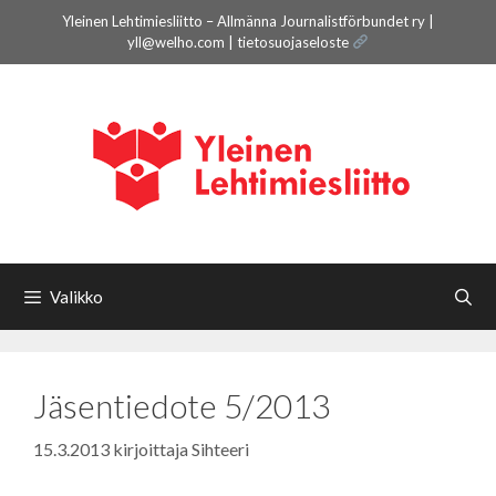
Siirry
Yleinen Lehtimiesliitto – Allmänna Journalistförbundet ry |
sisältöön
yll@welho.com |
tietosuojaseloste
Valikko
Jäsentiedote 5/2013
15.3.2013
kirjoittaja
Sihteeri