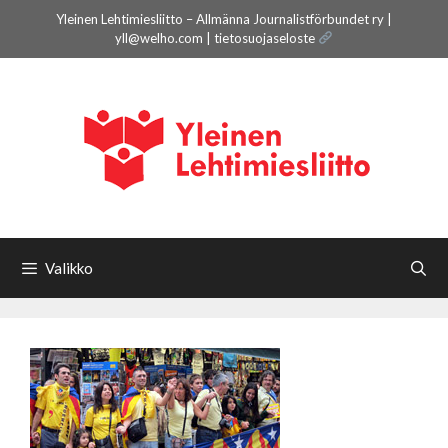
Siirry
Yleinen Lehtimiesliitto – Allmänna Journalistförbundet ry |
sisältöön
yll@welho.com |
tietosuojaseloste
Valikko