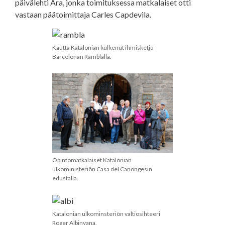
päivälehti Ara, jonka toimituksessa matkalaiset otti
vastaan päätoimittaja Carles Capdevila.
Kautta Katalonian kulkenut ihmisketju
Barcelonan Ramblalla.
Opintomatkalaiset Katalonian
ulkoministeriön Casa del Canongesin
edustalla.
Katalonian ulkominsteriön valtiosihteeri
Roger Albinyana.