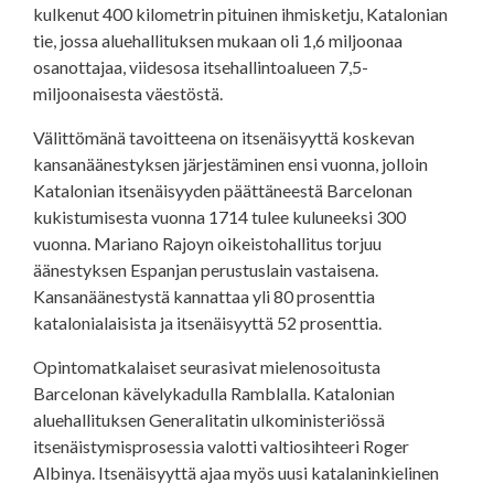
kulkenut 400 kilometrin pituinen ihmisketju, Katalonian
tie, jossa aluehallituksen mukaan oli 1,6 miljoonaa
osanottajaa, viidesosa itsehallintoalueen 7,5-
miljoonaisesta väestöstä.
Välittömänä tavoitteena on itsenäisyyttä koskevan
kansanäänestyksen järjestäminen ensi vuonna, jolloin
Katalonian itsenäisyyden päättäneestä Barcelonan
kukistumisesta vuonna 1714 tulee kuluneeksi 300
vuonna. Mariano Rajoyn oikeistohallitus torjuu
äänestyksen Espanjan perustuslain vastaisena.
Kansanäänestystä kannattaa yli 80 prosenttia
katalonialaisista ja itsenäisyyttä 52 prosenttia.
Opintomatkalaiset seurasivat mielenosoitusta
Barcelonan kävelykadulla Ramblalla. Katalonian
aluehallituksen Generalitatin ulkoministeriössä
itsenäistymisprosessia valotti valtiosihteeri Roger
Albinya. Itsenäisyyttä ajaa myös uusi katalaninkielinen