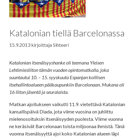
Katalonian tiellä Barcelonassa
15.9.2013
kirjoittaja
Sihteeri
Katalonian itsenäisyyshanke oli teemana Yleisen
Lehtimiesliiton tämän vuoden opintomatkalla, joka
suuntautui 10. – 15. syyskuuta Espanjan koillisen
itsehallintoalueen pääkaupunkiin Barcelonaan. Mukana oli
16 liiton jäsentä ja seuralaista.
Matkan ajoitukseen vaikutti 11.9. vietettävä Katalonian
kansallispäivä Diada, jota viime vuosina on juhlittu
mielenosoituksin itsenäisyyden puolesta. Viime vuonna
ne keräsivät Barcelonaan toista miljoonaa ihmistä. Tänä
vuonna itsenäisyyttä ajoi koko Katalonian alueen läpi