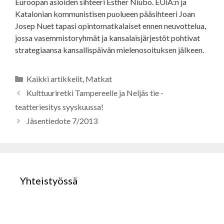
Euroopan asioiden sihteeri Esther Niubo. EUiA:n ja
Katalonian kommunistisen puolueen pääsihteeri Joan
Josep Nuet tapasi opintomatkalaiset ennen neuvottelua,
jossa vasemmistoryhmät ja kansalaisjärjestöt pohtivat
strategiaansa kansallispäivän mielenosoituksen jälkeen.
Kategoriat
Kaikki artikkelit
,
Matkat
Kulttuuriretki Tampereelle ja Neljäs tie -
teatteriesitys syyskuussa!
Jäsentiedote 7/2013
Yhteistyössä