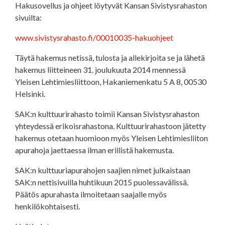
Hakusovellus ja ohjeet löytyvät Kansan Sivistysrahaston
sivuilta:
www.sivistysrahasto.fi/00010035-hakuohjeet
Täytä hakemus netissä, tulosta ja allekirjoita se ja lähetä
hakemus liitteineen 31. joulukuuta 2014 mennessä
Yleisen Lehtimiesliittoon, Hakaniemenkatu 5 A 8, 00530
Helsinki.
SAK:n kulttuurirahasto toimii Kansan Sivistysrahaston
yhteydessä erikoisrahastona. Kulttuurirahastoon jätetty
hakemus otetaan huomioon myös Yleisen Lehtimiesliiton
apurahoja jaettaessa ilman erillistä hakemusta.
SAK:n kulttuuriapurahojen saajien nimet julkaistaan
SAK:n nettisivuilla huhtikuun 2015 puolessavälissä.
Päätös apurahasta ilmoitetaan saajalle myös
henkilökohtaisesti.