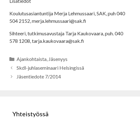
Lisätiedot
Koulutusasiantuntija Merja Lehmussaari, SAK, puh 040
504 2152, merja.lehmussaari@sak.fi
Sihteeri, tutkimusavustaja Tarja Kaukovaara, puh. 040
578 1208, tarja.kaukovaara@sak.fi
Kategoriat
Ajankohtaista
,
Jäsenyys
Skdl-juhlaseminaari Helsingissä
Jäsentiedote 7/2014
Yhteistyössä