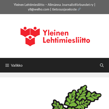
Siirry
Yleinen Lehtimiesliitto – Allmänna Journalistförbundet ry |
sisältöön
yll@welho.com |
tietosuojaseloste
Valikko