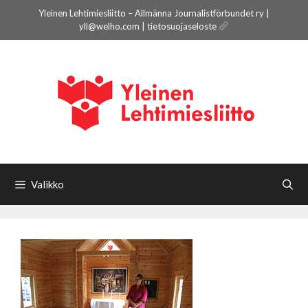
Siirry
Yleinen Lehtimiesliitto – Allmänna Journalistförbundet ry |
sisältöön
yll@welho.com |
tietosuojaseloste
Valikko