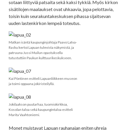
sotaan liittyviä patsaita sekä kaksi tykkiä. Myös kirkon
sisätilojen maalaukset ovat uhkaavia, jopa pelottavia,
toisin kuin seurakuntakeskuksen pihassa sijaitsevan
uuden lastenkirkon lempeä toteutus.
Matkan isäntä kaupunginjohtaja Paavo Latva-
Rasku kertoi Lapuan tulevista näkymistä, ja
patruuna Jussi Muilun opastuksella
tutustuttiin Paukun kulttuurikeskukseen.
Kai Pöntinen esitteli Lapuanliikkeen museon
ja toimi oppaana jokiristeilyllä.
Jokilaakson puutarhaa, tuomiokirkkoa,
Kosolan taloa sekä kaupungintaloa esitteli
Marita Vaahtoniemi.
Monet muistavat Lapuan rauhanajan eniten uhreja