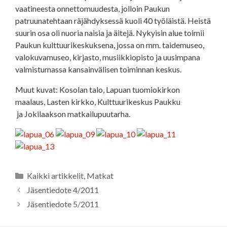
vaatineesta onnettomuudesta, jolloin Paukun
patruunatehtaan räjähdyksessä kuoli 40 työläistä. Heistä
suurin osa oli nuoria naisia ja äitejä. Nykyisin alue toimii
Paukun kulttuurikeskuksena, jossa on mm. taidemuseo,
valokuvamuseo, kirjasto, musiikkiopisto ja uusimpana
valmistumassa kansainvälisen toiminnan keskus.
Muut kuvat: Kosolan talo, Lapuan tuomiokirkon
maalaus, Lasten kirkko, Kulttuurikeskus Paukku
ja Jokilaakson matkailupuutarha.
Kategoriat
Kaikki artikkelit
,
Matkat
Jäsentiedote 4/2011
Jäsentiedote 5/2011