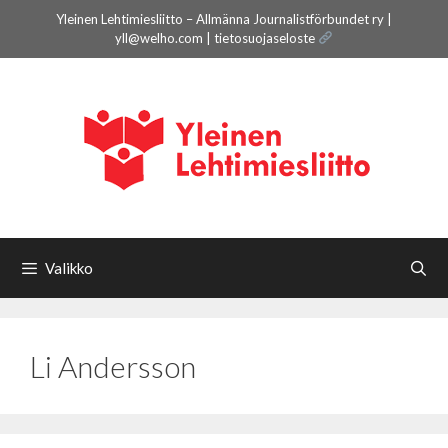
Siirry
Yleinen Lehtimiesliitto – Allmänna Journalistförbundet ry |
sisältöön
yll@welho.com |
tietosuojaseloste
Valikko
Li Andersson