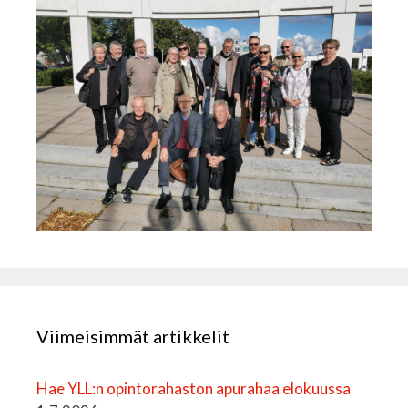
Viimeisimmät artikkelit
Hae YLL:n opintorahaston apurahaa elokuussa