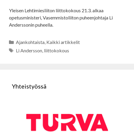
Yleisen Lehtimiesliiton liittokokous 21.3. alkaa
opetusministeri, Vasemmistoliiton puheenjohtaja Li
Anderssonin puheella.
Kategoriat
Ajankohtaista
,
Kaikki artikkelit
Avainsanat
Li Andersson
,
liittokokous
Yhteistyössä