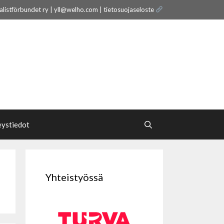
nalistförbundet ry | yll@welho.com |
tietosuojaseloste
eystiedot
Yhteistyössä