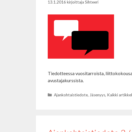
13.1.2016
kirjoittaja
Sihteeri
Tiedotteessa vuositarroista, liittokokous
avustajakurssista.
Kategoriat
Ajankohtaistiedote
,
Jäsenyys
,
Kaikki artikkel