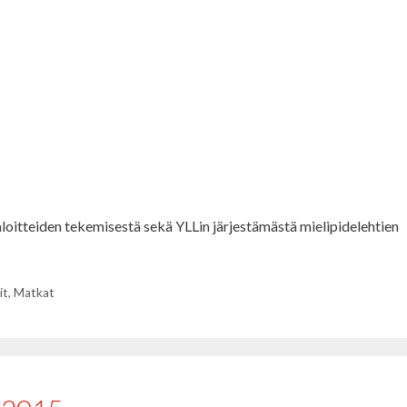
aloitteiden tekemisestä sekä YLLin järjestämästä mielipidelehtien
it
,
Matkat