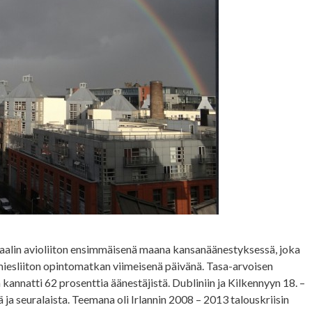
raalin avioliiton ensimmäisenä maana kansanäänestyksessä, joka
imiesliiton opintomatkan viimeisenä päivänä. Tasa-arvoisen
n kannatti 62 prosenttia äänestäjistä. Dubliniin ja Kilkennyyn 18. –
ä ja seuralaista. Teemana oli Irlannin 2008 – 2013 talouskriisin