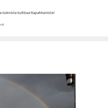
a tulevista kulttuuritapahtumista!
kat
a