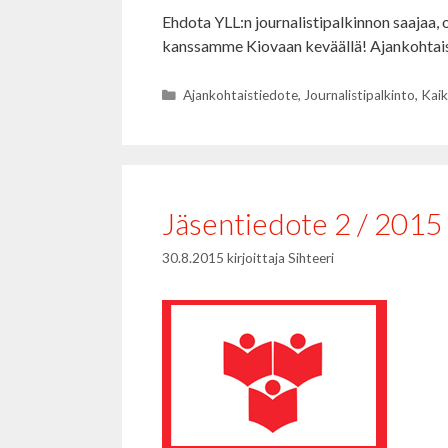
Ehdota YLL:n journalistipalkinnon saajaa, o
kanssamme Kiovaan keväällä! Ajankohtais
Kategoriat
Ajankohtaistiedote
,
Journalistipalkinto
,
Kaik
Jäsentiedote 2 / 2015
30.8.2015
kirjoittaja
Sihteeri