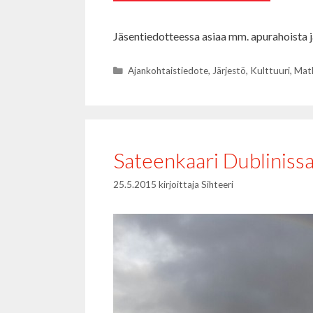
Jäsentiedotteessa asiaa mm. apurahoista j
Kategoriat
Ajankohtaistiedote
,
Järjestö
,
Kulttuuri
,
Mat
Sateenkaari Dubliniss
25.5.2015
kirjoittaja
Sihteeri