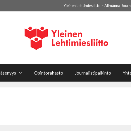
Yleinen Lehtimiesliitto – Allmänna Jour
Jäsenyys
Opintorahasto
Journalistipalkinto
Yht