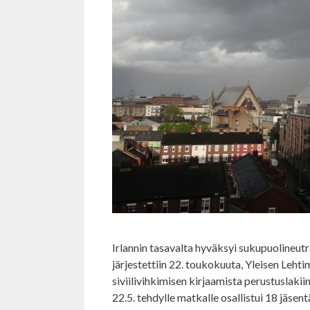
Irlannin tasavalta hyväksyi sukupuolineut
järjestettiin 22. toukokuuta, Yleisen Leht
siviilivihkimisen kirjaamista perustuslakii
22.5. tehdylle matkalle osallistui 18 jäsent