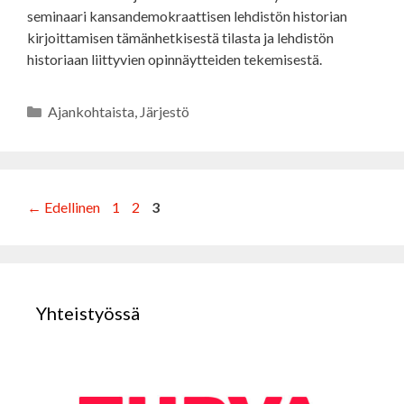
seminaari kansandemokraattisen lehdistön historian
kirjoittamisen tämänhetkisestä tilasta ja lehdistön
historiaan liittyvien opinnäytteiden tekemisestä.
Kategoriat
Ajankohtaista
,
Järjestö
Sivu
Sivu
Sivu
←
Edellinen
1
2
3
Yhteistyössä