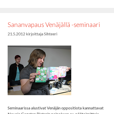
Sananvapaus Venäjällä -seminaari
21.5.2012
kirjoittaja
Sihteeri
Seminaarissa alustivat Venäjän oppositiota kannattavat
Novaja Gazetan Pietarin painoksen ex-päätoimittaja