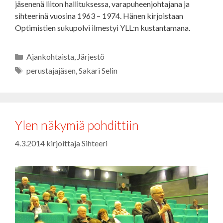
jäsenenä liiton hallituksessa, varapuheenjohtajana ja
sihteerinä vuosina 1963 – 1974. Hänen kirjoistaan
Optimistien sukupolvi ilmestyi YLL:n kustantamana.
Kategoriat
Ajankohtaista
,
Järjestö
Avainsanat
perustajajäsen
,
Sakari Selin
Ylen näkymiä pohdittiin
4.3.2014
kirjoittaja
Sihteeri