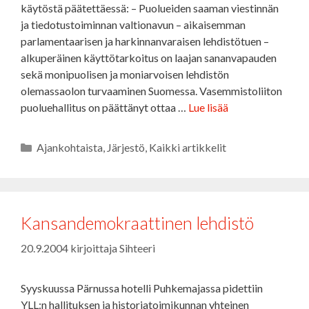
käytöstä päätettäessä: – Puolueiden saaman viestinnän
ja tiedotustoiminnan valtionavun – aikaisemman
parlamentaarisen ja harkinnanvaraisen lehdistötuen –
alkuperäinen käyttötarkoitus on laajan sananvapauden
sekä monipuolisen ja moniarvoisen lehdistön
olemassaolon turvaaminen Suomessa. Vasemmistoliiton
puoluehallitus on päättänyt ottaa …
Lue lisää
Kategoriat
Ajankohtaista
,
Järjestö
,
Kaikki artikkelit
Kansandemokraattinen lehdistö
20.9.2004
kirjoittaja
Sihteeri
Syyskuussa Pärnussa hotelli Puhkemajassa pidettiin
YLL:n hallituksen ja historiatoimikunnan yhteinen