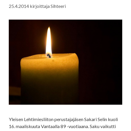
25.4.2014
kirjoittaja
Sihteeri
Yleisen Lehtimiesliiton perustajajäsen Sakari Selin kuoli
16. maaliskuuta Vantaalla 89 -vuotiaana. Saku vaikutti