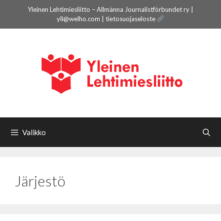
Siirry
Yleinen Lehtimiesliitto – Allmänna Journalistförbundet ry |
sisältöön
yll@welho.com |
tietosuojaseloste
Valikko
Järjestö