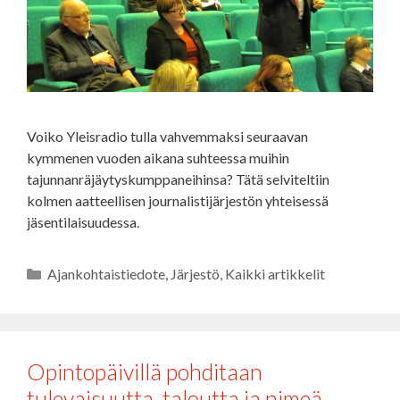
Voiko Yleisradio tulla vahvemmaksi seuraavan
kymmenen vuoden aikana suhteessa muihin
tajunnanräjäytyskumppaneihinsa? Tätä selviteltiin
kolmen aatteellisen journalistijärjestön yhteisessä
jäsentilaisuudessa.
Kategoriat
Ajankohtaistiedote
,
Järjestö
,
Kaikki artikkelit
Opintopäivillä pohditaan
tulevaisuutta, taloutta ja nimeä