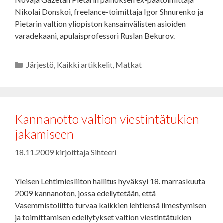
Nikolai Donskoi, freelance-toimittaja Igor Shnurenko ja
Pietarin valtion yliopiston kansainvälisten asioiden
varadekaani, apulaisprofessori Ruslan Bekurov.
Kategoriat
Järjestö
,
Kaikki artikkelit
,
Matkat
Kannanotto valtion viestintätukien
jakamiseen
18.11.2009
kirjoittaja
Sihteeri
Yleisen Lehtimiesliiton hallitus hyväksyi 18. marraskuuta
2009 kannanoton, jossa edellytetään, että
Vasemmistoliitto turvaa kaikkien lehtiensä ilmestymisen
ja toimittamisen edellytykset valtion viestintätukien