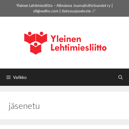
Siirry
Yleinen Lehtimiesliitto – Allmänna Journalistförbundet ry |
sisältöön
yll@welho.com |
tietosuojaseloste
Valikko
jäsenetu