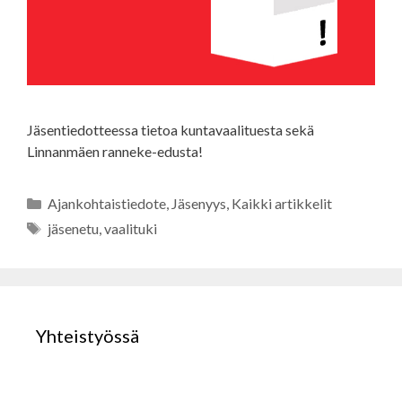
Jäsentiedotteessa tietoa kuntavaalituesta sekä
Linnanmäen ranneke-edusta!
Kategoriat
Ajankohtaistiedote
,
Jäsenyys
,
Kaikki artikkelit
Avainsanat
jäsenetu
,
vaalituki
Yhteistyössä