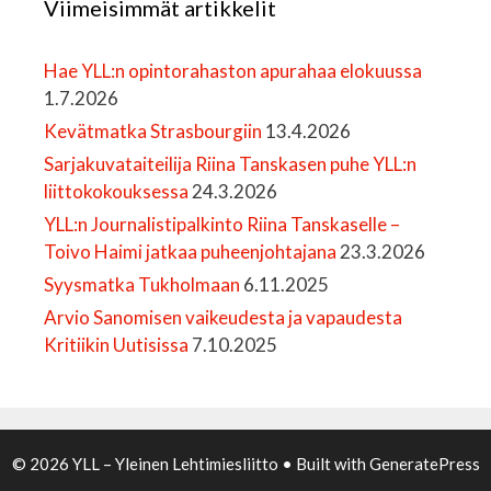
Viimeisimmät artikkelit
Hae YLL:n opintorahaston apurahaa elokuussa
1.7.2026
Kevätmatka Strasbourgiin
13.4.2026
Sarjakuvataiteilija Riina Tanskasen puhe YLL:n
liittokokouksessa
24.3.2026
YLL:n Journalistipalkinto Riina Tanskaselle –
Toivo Haimi jatkaa puheenjohtajana
23.3.2026
Syysmatka Tukholmaan
6.11.2025
Arvio Sanomisen vaikeudesta ja vapaudesta
Kritiikin Uutisissa
7.10.2025
© 2026 YLL – Yleinen Lehtimiesliitto
• Built with
GeneratePress