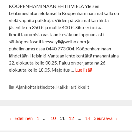
KÖÖPENHAMINAAN EHTII VIELÄ Yleisen
Lehtimiesliiton elokuisella Kööpenhaminan matkalla on
vielä vapaita paikkoja. Viiden päivän matkan hinta
jäsenille on 350 € ja muille 400 €. Sihteeri ottaa
ilmoittautumisia vastaan kesäkuun loppuun asti
sähköpostiosoitteessa yll@welho.com ja
puhelinnumerossa 0440 773 004. Kööpenhaminaan
lähdetään Helsinki-Vantaan lentokentältä maanantaina
22. elokuuta kello 08.25. Paluu on perjantaina 26.
elokuuta kello 18.05. Majoitus …
Lue lisää
Kategoriat
Ajankohtaistiedote
,
Kaikki artikkelit
Sivu
Sivu
Sivu
Sivu
Sivu
←
Edellinen
1
…
10
11
12
…
14
Seuraava
→