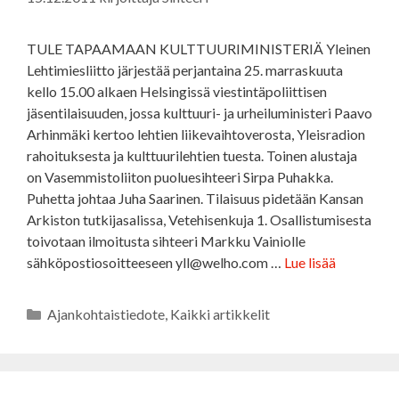
TULE TAPAAMAAN KULTTUURIMINISTERIÄ Yleinen
Lehtimiesliitto järjestää perjantaina 25. marraskuuta
kello 15.00 alkaen Helsingissä viestintäpoliittisen
jäsentilaisuuden, jossa kulttuuri- ja urheiluministeri Paavo
Arhinmäki kertoo lehtien liikevaihtoverosta, Yleisradion
rahoituksesta ja kulttuurilehtien tuesta. Toinen alustaja
on Vasemmistoliiton puoluesihteeri Sirpa Puhakka.
Puhetta johtaa Juha Saarinen. Tilaisuus pidetään Kansan
Arkiston tutkijasalissa, Vetehisenkuja 1. Osallistumisesta
toivotaan ilmoitusta sihteeri Markku Vainiolle
sähköpostiosoitteeseen yll@welho.com …
Lue lisää
Kategoriat
Ajankohtaistiedote
,
Kaikki artikkelit