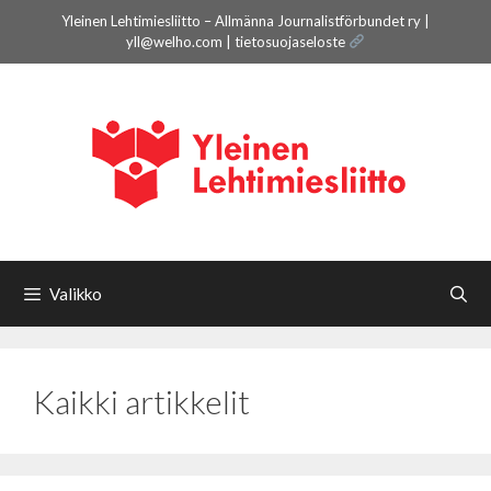
Siirry
Yleinen Lehtimiesliitto – Allmänna Journalistförbundet ry |
sisältöön
yll@welho.com |
tietosuojaseloste
Valikko
Kaikki artikkelit