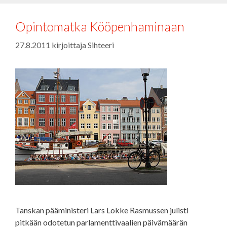
Opintomatka Kööpenhaminaan
27.8.2011
kirjoittaja
Sihteeri
Tanskan pääministeri Lars Lokke Rasmussen julisti
pitkään odotetun parlamenttivaalien päivämäärän