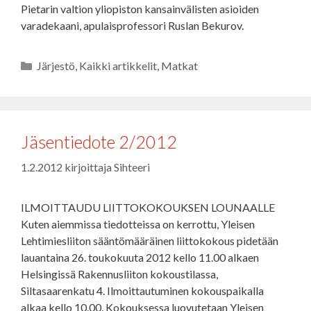
Pietarin valtion yliopiston kansainvälisten asioiden
varadekaani, apulaisprofessori Ruslan Bekurov.
Kategoriat
Järjestö
,
Kaikki artikkelit
,
Matkat
Jäsentiedote 2/2012
1.2.2012
kirjoittaja
Sihteeri
ILMOITTAUDU LIITTOKOKOUKSEN LOUNAALLE
Kuten aiemmissa tiedotteissa on kerrottu, Yleisen
Lehtimiesliiton sääntömääräinen liittokokous pidetään
lauantaina 26. toukokuuta 2012 kello 11.00 alkaen
Helsingissä Rakennusliiton kokoustilassa,
Siltasaarenkatu 4. Ilmoittautuminen kokouspaikalla
alkaa kello 10.00. Kokouksessa luovutetaan Yleisen