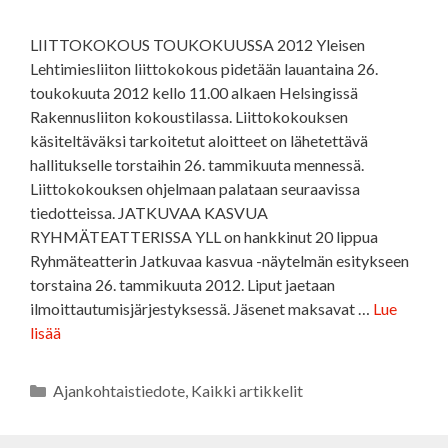
LIITTOKOKOUS TOUKOKUUSSA 2012 Yleisen
Lehtimiesliiton liittokokous pidetään lauantaina 26.
toukokuuta 2012 kello 11.00 alkaen Helsingissä
Rakennusliiton kokoustilassa. Liittokokouksen
käsiteltäväksi tarkoitetut aloitteet on lähetettävä
hallitukselle torstaihin 26. tammikuuta mennessä.
Liittokokouksen ohjelmaan palataan seuraavissa
tiedotteissa. JATKUVAA KASVUA
RYHMÄTEATTERISSA YLL on hankkinut 20 lippua
Ryhmäteatterin Jatkuvaa kasvua -näytelmän esitykseen
torstaina 26. tammikuuta 2012. Liput jaetaan
ilmoittautumisjärjestyksessä. Jäsenet maksavat …
Lue
lisää
Kategoriat
Ajankohtaistiedote
,
Kaikki artikkelit