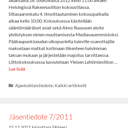
lauantaina 26. toukokuuta 2012 kello 11.00 alkaen
Helsingissä Rakennusliiton kokoustilassa,
Siltasaarenkatu 4. Ilmoittautuminen kokouspaikalla
alkaa kello 10.00. Kokouksessa käsitellään
sääntömääräiset asiat sekä Aimo Ruususen aloite
yhdistyksen nimen muuttamisesta Mediavasemmistoksi.
Pääkaupunkiseudun ulkopuolelta tuleville osanottajille
maksetaan matkat kotimaan liikenteen halvimman
taksan mukaan ja järjestetään majoitus tarvittaessa.
Liittokokouksessa luovutetaan Yleisen Lehtimiesliiton …
Lue lisää
Kategoriat
Ajankohtaistiedote
,
Kaikki artikkelit
Jäsentiedote 7/2011
15.12.2011
kirjoittaja
Sihteeri