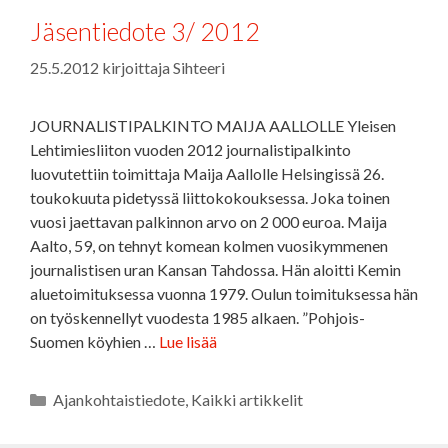
Jäsentiedote 3/ 2012
25.5.2012
kirjoittaja
Sihteeri
JOURNALISTIPALKINTO MAIJA AALLOLLE Yleisen
Lehtimiesliiton vuoden 2012 journalistipalkinto
luovutettiin toimittaja Maija Aallolle Helsingissä 26.
toukokuuta pidetyssä liittokokouksessa. Joka toinen
vuosi jaettavan palkinnon arvo on 2 000 euroa. Maija
Aalto, 59, on tehnyt komean kolmen vuosikymmenen
journalistisen uran Kansan Tahdossa. Hän aloitti Kemin
aluetoimituksessa vuonna 1979. Oulun toimituksessa hän
on työskennellyt vuodesta 1985 alkaen. ”Pohjois-
Suomen köyhien …
Lue lisää
Kategoriat
Ajankohtaistiedote
,
Kaikki artikkelit