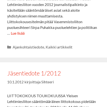
Lehtimiesliiton vuoden 2012 journalistipalkinto ja
käsitellään sääntömääräiset asiat sekä aloite
yhdistyksen nimen muuttamisesta.
Liittokokousesitelmän pitää Vasemmistoliiton
puoluesihteeri Sirpa Puhakka puoluelehtien ja politiikan
…
Lue lisää
Kategoriat
Ajankohtaistiedote
,
Kaikki artikkelit
Jäsentiedote 1/2012
10.1.2012
kirjoittaja
Sihteeri
LIITTOKOKOUS TOUKOKUUSSA Yleisen
Lehtimiesliiton sääntömääräinen liittokokous pidetään