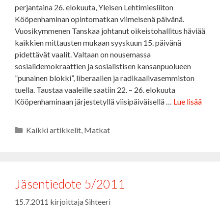
perjantaina 26. elokuuta, Yleisen Lehtimiesliiton
Kööpenhaminan opintomatkan viimeisenä päivänä.
Vuosikymmenen Tanskaa johtanut oikeistohallitus häviää
kaikkien mittausten mukaan syyskuun 15. päivänä
pidettävät vaalit. Valtaan on nousemassa
sosialidemokraattien ja sosialistisen kansanpuolueen
”punainen blokki”, liberaalien ja radikaalivasemmiston
tuella. Taustaa vaaleille saatiin 22. – 26. elokuuta
Kööpenhaminaan järjestetyllä viisipäiväisellä …
Lue lisää
Kategoriat
Kaikki artikkelit
,
Matkat
Jäsentiedote 5/2011
15.7.2011
kirjoittaja
Sihteeri