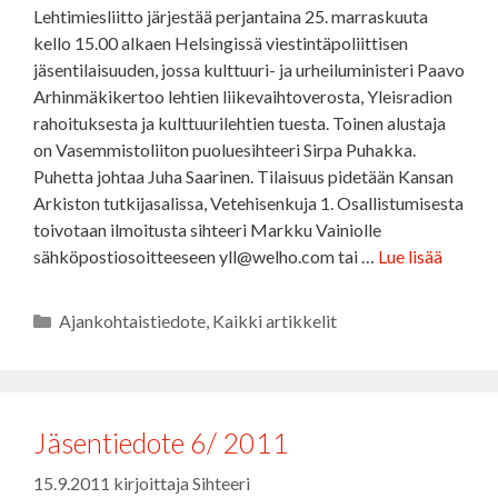
Lehtimiesliitto järjestää perjantaina 25. marraskuuta
kello 15.00 alkaen Helsingissä viestintäpoliittisen
jäsentilaisuuden, jossa kulttuuri- ja urheiluministeri Paavo
Arhinmäkikertoo lehtien liikevaihtoverosta, Yleisradion
rahoituksesta ja kulttuurilehtien tuesta. Toinen alustaja
on Vasemmistoliiton puoluesihteeri Sirpa Puhakka.
Puhetta johtaa Juha Saarinen. Tilaisuus pidetään Kansan
Arkiston tutkijasalissa, Vetehisenkuja 1. Osallistumisesta
toivotaan ilmoitusta sihteeri Markku Vainiolle
sähköpostiosoitteeseen yll@welho.com tai …
Lue lisää
Kategoriat
Ajankohtaistiedote
,
Kaikki artikkelit
Jäsentiedote 6/ 2011
15.9.2011
kirjoittaja
Sihteeri